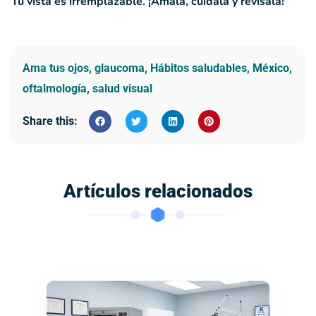
Tu vista es irremplazable. ¡Ámala, cuídala y revísala!
Ama tus ojos
,
glaucoma
,
Hábitos saludables
,
México
,
oftalmología
,
salud visual
Share this:
Artículos relacionados