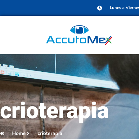
Lunes a Vierne
crioterapia
Home
crioterapia