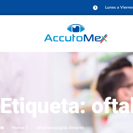
Lunes a Vierne
Etiqueta: oft
Home
oftalmoscopio directo