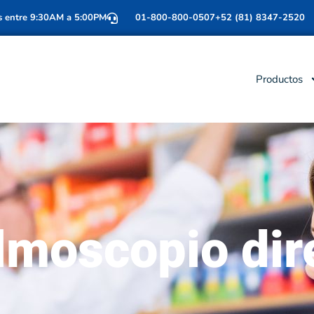
s entre 9:30AM a 5:00PM
01-800-800-0507
+52 (81) 8347-2520
Productos
almoscopio dir