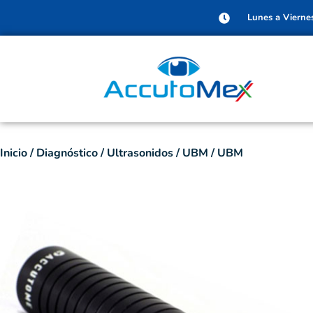
Lunes a Vierne
Inicio
/
Diagnóstico
/
Ultrasonidos
/
UBM
/ UBM