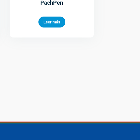
PachPen
Leer más