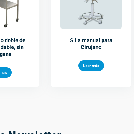
lo doble de
Silla manual para
dable, sin
Cirujano
ngana
Leer más
 más