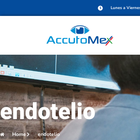
Lunes a Vierne
endotelio
Home
endotelio